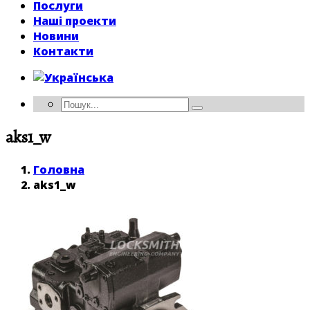
Послуги
Наші проекти
Новини
Контакти
aks1_w
Головна
aks1_w