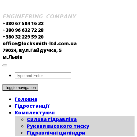
+380 67 584 16 32
+380 96 632 72 28
+380 32 229 59 20
office@locksmith-ltd.com.ua
79024, вул.Гайдучка, 5
м.Львів
Toggle navigation
Головна
Гідростанції
Комплектуючі
Силова гідравліка
Рукави високого тиску
Гідравлічні циліндри