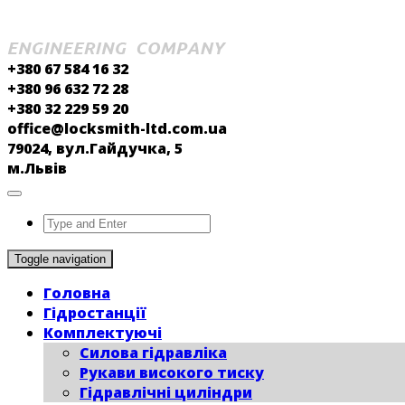
+380 67 584 16 32
+380 96 632 72 28
+380 32 229 59 20
office@locksmith-ltd.com.ua
79024, вул.Гайдучка, 5
м.Львів
Toggle navigation
Головна
Гідростанції
Комплектуючі
Силова гідравліка
Рукави високого тиску
Гідравлічні циліндри