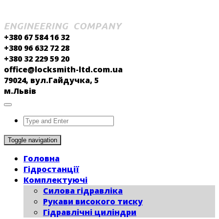
+380 67 584 16 32
+380 96 632 72 28
+380 32 229 59 20
office@locksmith-ltd.com.ua
79024, вул.Гайдучка, 5
м.Львів
Toggle navigation
Головна
Гідростанції
Комплектуючі
Силова гідравліка
Рукави високого тиску
Гідравлічні циліндри